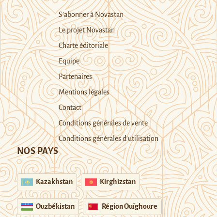
S’abonner à Novastan
Le projet Novastan
Charte éditoriale
Equipe
Partenaires
Mentions légales
Contact
Conditions générales de vente
Conditions générales d’utilisation
NOS PAYS
Kazakhstan
Kirghizstan
Ouzbékistan
Région Ouïghoure