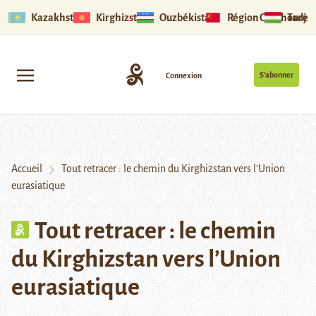
Kazakhstan
Kirghizstan
Ouzbékistan
Région Ouïghoure
Tadjik
S’abonner
Connexion
Accueil
Tout retracer : le chemin du Kirghizstan vers l’Union
eurasiatique
Tout retracer : le chemin
du Kirghizstan vers l’Union
eurasiatique