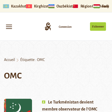
Kazakhstan
Kirghizstan
Ouzbékistan
Région Ouïghoure
Tadjik
S’abonner
Connexion
Accueil
Étiquette :
OMC
OMC
Le Turkménistan devient
membre observateur de l’OMC