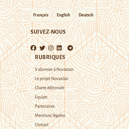
Français
English
Deutsch
SUIVEZ-NOUS
RUBRIQUES
S’abonner à Novastan
Le projet Novastan
Charte éditoriale
Equipe
Partenaires
Mentions légales
Contact