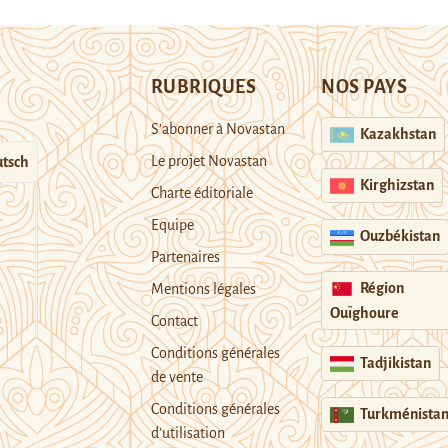
RUBRIQUES
NOS PAYS
S’abonner à Novastan
Kazakhstan
Le projet Novastan
tsch
Kirghizstan
Charte éditoriale
Equipe
Ouzbékistan
Partenaires
Région
Mentions légales
Ouïghoure
Contact
Conditions générales
Tadjikistan
de vente
Conditions générales
Turkménista
d’utilisation