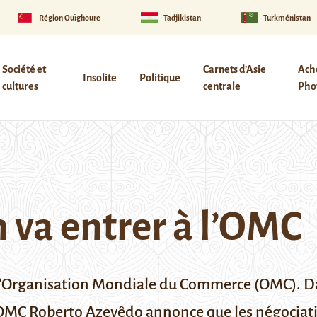
Région Ouïghoure
Tadjikistan
Turkménistan
Société et
Carnets d’Asie
Ach
Insolite
Politique
cultures
centrale
Phot
 va entrer à l’OMC
dre l’Organisation Mondiale du Commerce (OMC).
l’OMC Roberto Azevêdo annonce que les négociati