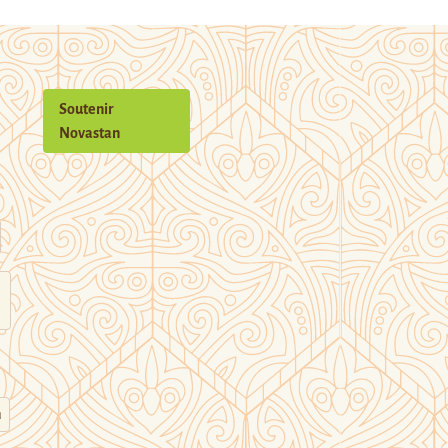
Soutenir
Novastan
n