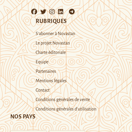
RUBRIQUES
S’abonner à Novastan
Le projet Novastan
Charte éditoriale
Equipe
Partenaires
Mentions légales
Contact
Conditions générales de vente
Conditions générales d’utilisation
NOS PAYS