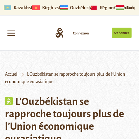
Kazakhstan
Kirghizstan
Ouzbékistan
Région Ouïghoure
Tadjik
S’abonner
Connexion
Accueil
L’Ouzbékistan se rapproche toujours plus de l’Union
économique eurasiatique
L’Ouzbékistan se
rapproche toujours plus de
l’Union économique
eurasiatique