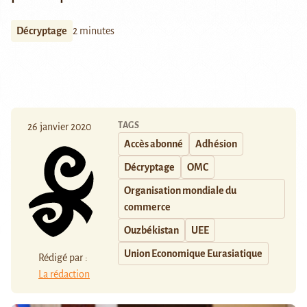
Décryptage
2 minutes
TAGS
26 janvier 2020
Accès abonné
Adhésion
Décryptage
OMC
Organisation mondiale du
commerce
Ouzbékistan
UEE
Union Economique Eurasiatique
Rédigé par :
La rédaction