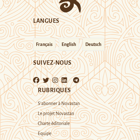
LANGUES
Français
English
Deutsch
SUIVEZ-NOUS
RUBRIQUES
S’abonner à Novastan
Le projet Novastan
Charte éditoriale
Equipe