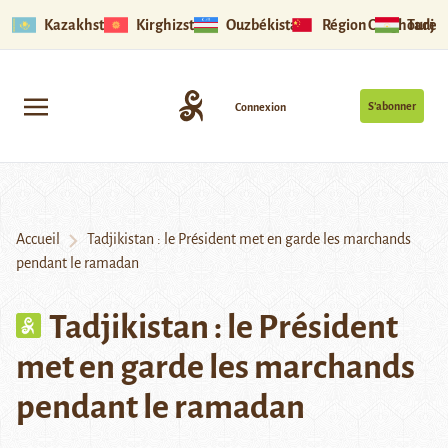
Kazakhstan
Kirghizstan
Ouzbékistan
Région Ouïghoure
Tadjik
S’abonner
Connexion
Accueil
Tadjikistan : le Président met en garde les marchands
pendant le ramadan
Tadjikistan : le Président
met en garde les marchands
pendant le ramadan