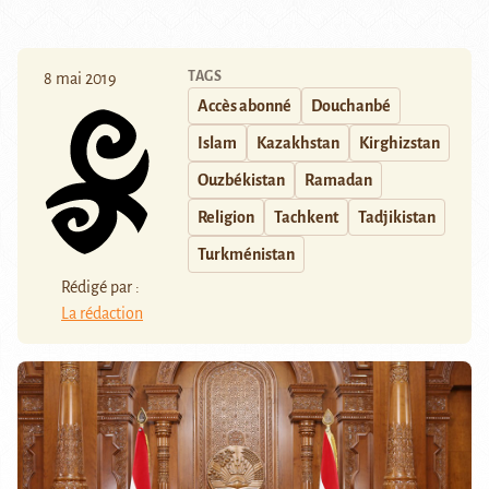
TAGS
8 mai 2019
Accès abonné
Douchanbé
Islam
Kazakhstan
Kirghizstan
Ouzbékistan
Ramadan
Religion
Tachkent
Tadjikistan
Turkménistan
Rédigé par :
La rédaction