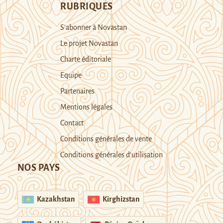
RUBRIQUES
S’abonner à Novastan
Le projet Novastan
Charte éditoriale
Equipe
Partenaires
Mentions légales
Contact
Conditions générales de vente
Conditions générales d’utilisation
NOS PAYS
Kazakhstan
Kirghizstan