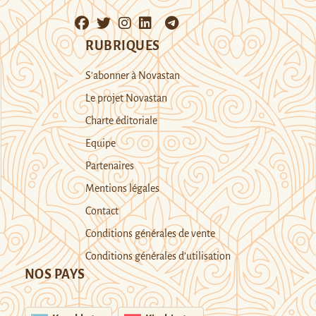
RUBRIQUES
S’abonner à Novastan
Le projet Novastan
Charte éditoriale
Equipe
Partenaires
Mentions légales
Contact
Conditions générales de vente
Conditions générales d’utilisation
NOS PAYS