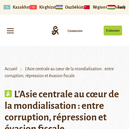
Kazakhstan
Kirghizstan
Ouzbékistan
Région Ouïghoure
Tadjik
S’abonner
Connexion
Accueil
L’Asie centrale au cœur de la mondialisation : entre
corruption, répression et évasion fiscale
L’Asie centrale au cœur de
la mondialisation : entre
corruption, répression et
évasion fiscale