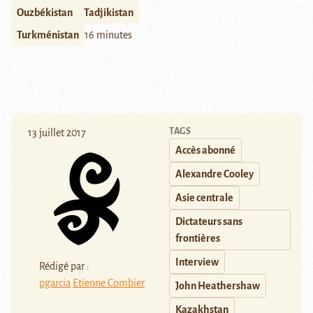
Ouzbékistan
Tadjikistan
Turkménistan
16 minutes
TAGS
13 juillet 2017
Accès abonné
Alexandre Cooley
Asie centrale
Dictateurs sans
frontières
Interview
Rédigé par :
pgarcia
Etienne Combier
John Heathershaw
Kazakhstan