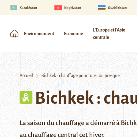
Kazakhstan
Kirghizstan
Ouzbékistan
L'Europe et l'Asie
Environnement
Economie
centrale
Accueil
Bichkek : chauffage pour tous, ou presque
Bichkek : cha
La saison du chauffage a démarré à Bichke
au chauffage central cet hiver.