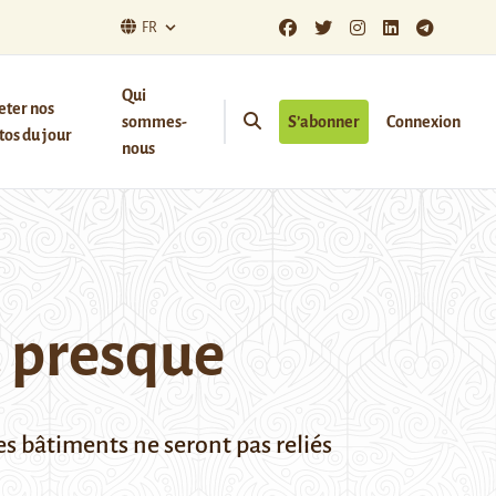
FR
Qui
eter nos
sommes-
S’abonner
Connexion
os du jour
nous
u presque
es bâtiments ne seront pas reliés