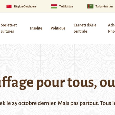
Région Ouïghoure
Tadjikistan
Turkménistan
Société et
Carnets d’Asie
Ach
Insolite
Politique
cultures
centrale
Phot
uffage pour tous, o
k le 25 octobre dernier. Mais pas partout. Tous l