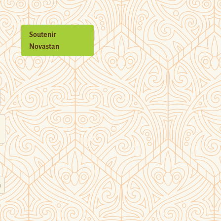
Soutenir
Novastan
n