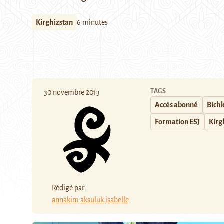
Kirghizstan
6 minutes
TAGS
30 novembre 2013
Accès abonné
Bich
Formation ESJ
Kirg
Rédigé par :
annakim
aksuluk
isabelle