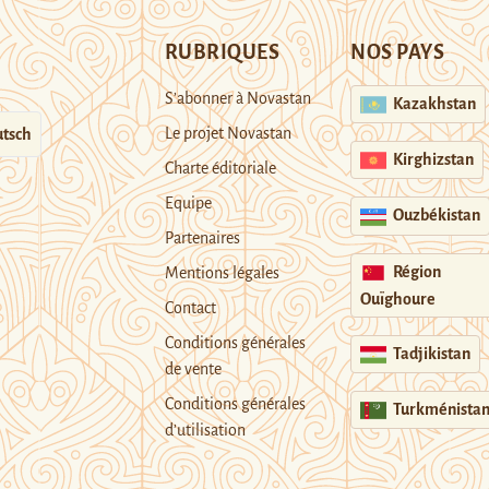
RUBRIQUES
NOS PAYS
S’abonner à Novastan
Kazakhstan
Le projet Novastan
tsch
Kirghizstan
Charte éditoriale
Equipe
Ouzbékistan
Partenaires
Région
Mentions légales
Ouïghoure
Contact
Conditions générales
Tadjikistan
de vente
Conditions générales
Turkménista
d’utilisation