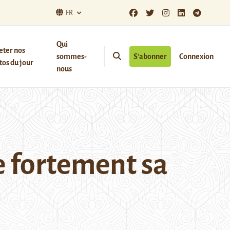
FR
Qui
eter nos
sommes-
S’abonner
Connexion
os du jour
nous
 fortement sa