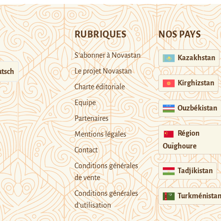
RUBRIQUES
NOS PAYS
S’abonner à Novastan
Kazakhstan
Le projet Novastan
tsch
Kirghizstan
Charte éditoriale
Equipe
Ouzbékistan
Partenaires
Région
Mentions légales
Ouïghoure
Contact
Conditions générales
Tadjikistan
de vente
Conditions générales
Turkménista
d’utilisation