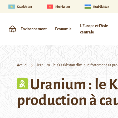
Kazakhstan
Kirghizstan
Ouzbékistan
L'Europe et l'Asie
Environnement
Economie
centrale
Accueil
Uranium : le Kazakhstan diminue fortement sa prod
Uranium : le 
production à ca