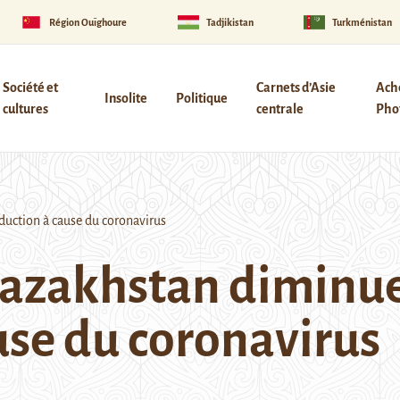
Région Ouïghoure
Tadjikistan
Turkménistan
Société et
Carnets d’Asie
Ach
Insolite
Politique
cultures
centrale
Phot
uction à cause du coronavirus
Kazakhstan diminue
use du coronavirus