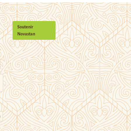
Soutenir
Novastan
n