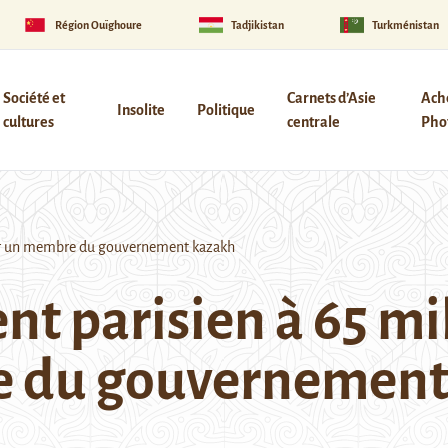
Région Ouïghoure
Tadjikistan
Turkménistan
Société et
Carnets d’Asie
Ach
Insolite
Politique
cultures
centrale
Phot
our un membre du gouvernement kazakh
t parisien à 65 mil
e du gouvernement