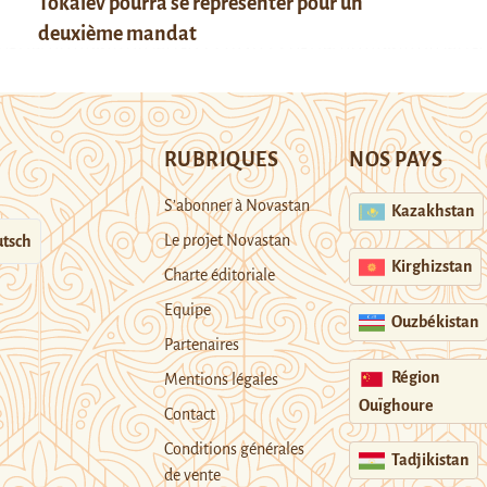
Tokaïev pourra se représenter pour un
deuxième mandat
RUBRIQUES
NOS PAYS
S’abonner à Novastan
Kazakhstan
Le projet Novastan
tsch
Kirghizstan
Charte éditoriale
Equipe
Ouzbékistan
Partenaires
Région
Mentions légales
Ouïghoure
Contact
Conditions générales
Tadjikistan
de vente