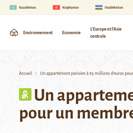
Kazakhstan
Kirghizstan
Ouzbékistan
L'Europe et l'Asie
Environnement
Economie
centrale
Accueil
Un appartement parisien à 65 millions d’euros p
Un appartemen
pour un membr