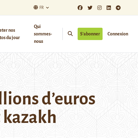
FR
Qui
eter nos
sommes-
S’abonner
Connexion
os du jour
nous
lions d’euros
 kazakh