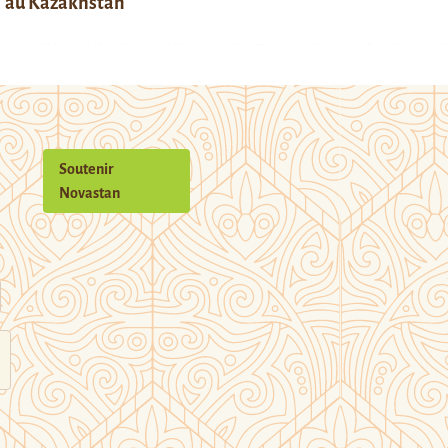
au Kazakhstan
Soutenir
Novastan