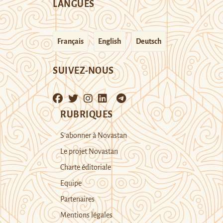
LANGUES
Français
English
Deutsch
SUIVEZ-NOUS
RUBRIQUES
S’abonner à Novastan
Le projet Novastan
Charte éditoriale
Equipe
Partenaires
Mentions légales