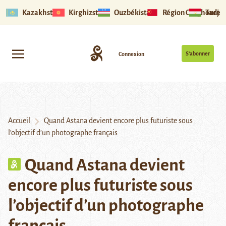
Kazakhstan
Kirghizstan
Ouzbékistan
Région Ouïghoure
Tadjik
S’abonner
Connexion
Accueil
Quand Astana devient encore plus futuriste sous
l’objectif d’un photographe français
Quand Astana devient
encore plus futuriste sous
l’objectif d’un photographe
français