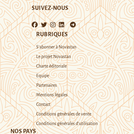
SUIVEZ-NOUS
RUBRIQUES
S’abonner à Novastan
Le projet Novastan
Charte éditoriale
Equipe
Partenaires
Mentions légales
Contact
Conditions générales de vente
Conditions générales d’utilisation
NOS PAYS