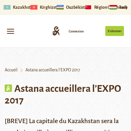
Kazakhstan
Kirghizstan
Ouzbékistan
Région Ouïghoure
Tadjik
S’abonner
Connexion
Accueil
Astana accueillera l’EXPO 2017
Astana accueillera l’EXPO
2017
[BREVE]
La capitale du Kazakhstan sera la