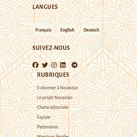
LANGUES
Français
English
Deutsch
SUIVEZ-NOUS
RUBRIQUES
S’abonner à Novastan
Le projet Novastan
Charte éditoriale
Equipe
Partenaires
Mentions légales