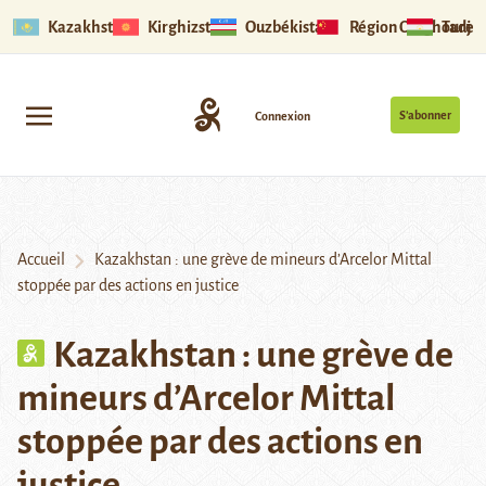
Kazakhstan
Kirghizstan
Ouzbékistan
Région Ouïghoure
Tadjik
S’abonner
Connexion
Accueil
Kazakhstan : une grève de mineurs d’Arcelor Mittal
stoppée par des actions en justice
Kazakhstan : une grève de
mineurs d’Arcelor Mittal
stoppée par des actions en
justice