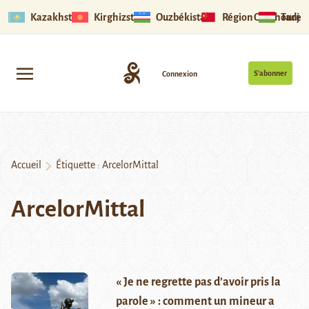
Kazakhstan
Kirghizstan
Ouzbékistan
Région Ouïghoure
Tadjik
S’abonner
Connexion
Accueil
Étiquette :
ArcelorMittal
ArcelorMittal
« Je ne regrette pas d’avoir pris la
parole » : comment un mineur a