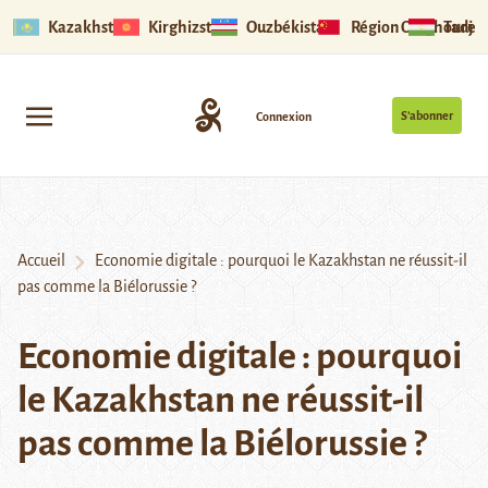
Kazakhstan
Kirghizstan
Ouzbékistan
Région Ouïghoure
Tadjik
S’abonner
Connexion
Accueil
Economie digitale : pourquoi le Kazakhstan ne réussit-il
pas comme la Biélorussie ?
Economie digitale : pourquoi
le Kazakhstan ne réussit-il
pas comme la Biélorussie ?