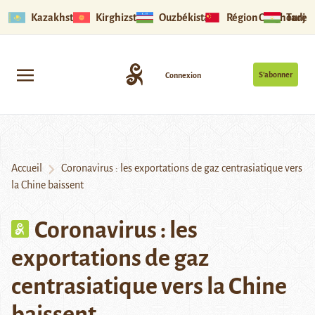
Kazakhstan
Kirghizstan
Ouzbékistan
Région Ouïghoure
Tadjik
S’abonner
Connexion
Accueil
Coronavirus : les exportations de gaz centrasiatique vers
la Chine baissent
Coronavirus : les
exportations de gaz
centrasiatique vers la Chine
baissent