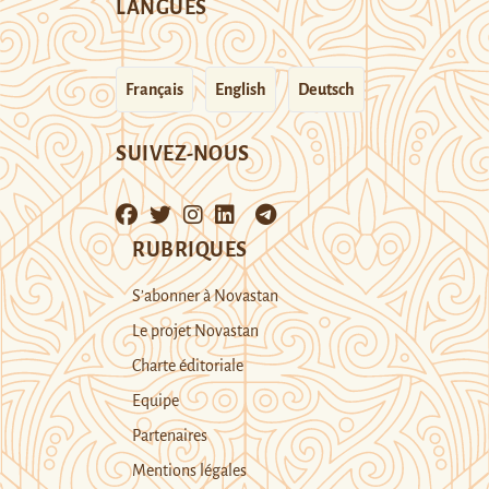
LANGUES
Français
English
Deutsch
SUIVEZ-NOUS
RUBRIQUES
S’abonner à Novastan
Le projet Novastan
Charte éditoriale
Equipe
Partenaires
Mentions légales