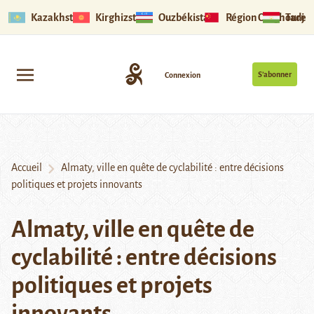
Kazakhstan
Kirghizstan
Ouzbékistan
Région Ouïghoure
Tadjik
S’abonner
Connexion
Accueil
Almaty, ville en quête de cyclabilité : entre décisions
politiques et projets innovants
Almaty, ville en quête de
cyclabilité : entre décisions
politiques et projets
innovants