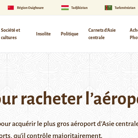
Région Ouïghoure
Tadjikistan
Turkménistan
Société et
Carnets d’Asie
Ach
Insolite
Politique
cultures
centrale
Phot
our racheter l’aéro
r acquérir le plus gros aéroport d'Asie centrale.
orts, qu'il contrôle majoritairement.