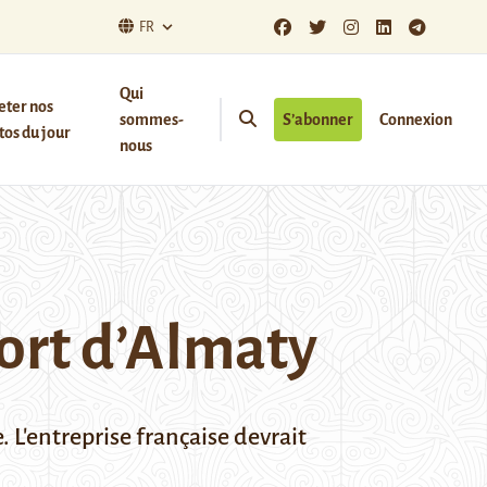
FR
Qui
eter nos
sommes-
S’abonner
Connexion
os du jour
nous
port d’Almaty
 L'entreprise française devrait