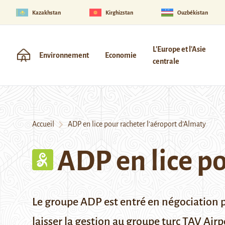
Kazakhstan
Kirghizstan
Ouzbékistan
L'Europe et l'Asie
Environnement
Economie
centrale
Accueil
ADP en lice pour racheter l’aéroport d’Almaty
ADP en lice p
Le groupe ADP est entré en négociation pou
laisser la gestion au groupe turc TAV Airp