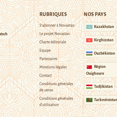
RUBRIQUES
NOS PAYS
S’abonner à Novastan
Kazakhstan
Le projet Novastan
tsch
Kirghizstan
Charte éditoriale
Equipe
Ouzbékistan
Partenaires
Région
Mentions légales
Ouïghoure
Contact
Conditions générales
Tadjikistan
de vente
Conditions générales
Turkménista
d’utilisation