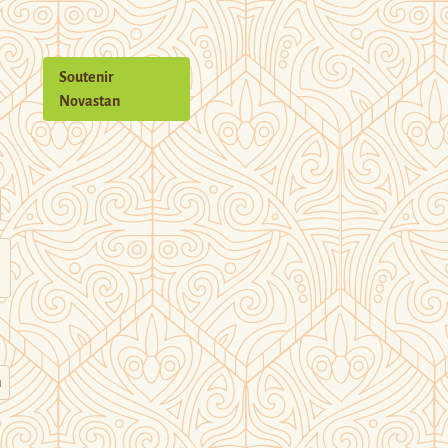
Soutenir
Novastan
n