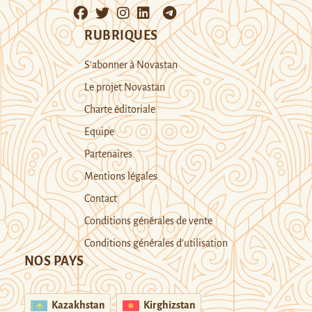
RUBRIQUES
S’abonner à Novastan
Le projet Novastan
Charte éditoriale
Equipe
Partenaires
Mentions légales
Contact
Conditions générales de vente
Conditions générales d’utilisation
NOS PAYS
Kazakhstan
Kirghizstan