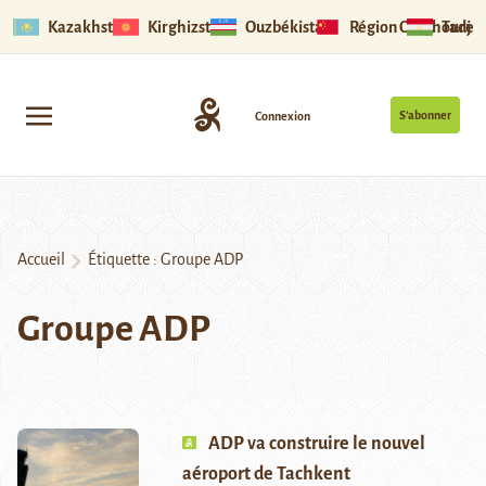
Kazakhstan
Kirghizstan
Ouzbékistan
Région Ouïghoure
Tadjik
S’abonner
Connexion
Accueil
Étiquette :
Groupe ADP
Groupe ADP
ADP va construire le nouvel
aéroport de Tachkent