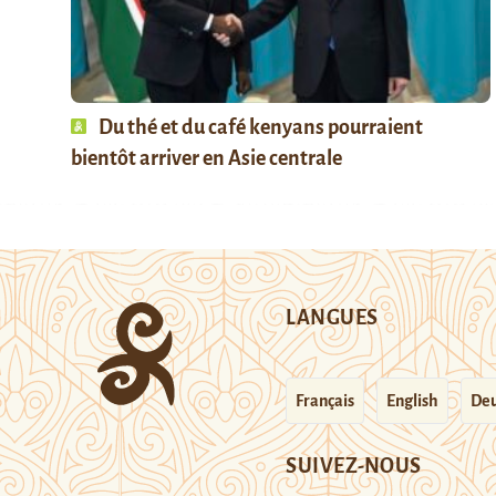
Du thé et du café kenyans pourraient
bientôt arriver en Asie centrale
LANGUES
Français
English
Deu
SUIVEZ-NOUS