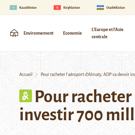
Kazakhstan
Kirghizstan
Ouzbékistan
L'Europe et l'Asie
Environnement
Economie
centrale
Accueil
Pour racheter l’aéroport d’Almaty, ADP va devoir inve
Pour racheter
investir 700 mil