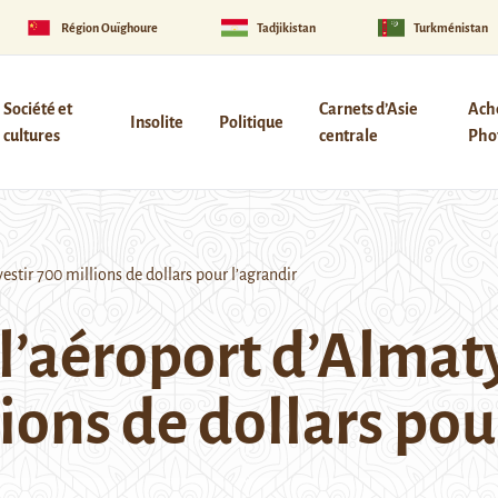
Région Ouïghoure
Tadjikistan
Turkménistan
Société et
Carnets d’Asie
Ach
Insolite
Politique
cultures
centrale
Phot
stir 700 millions de dollars pour l’agrandir
 l’aéroport d’Almat
lions de dollars pou