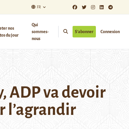
FR
Qui
eter nos
sommes-
S’abonner
Connexion
os du jour
nous
y, ADP va devoir
r l’agrandir