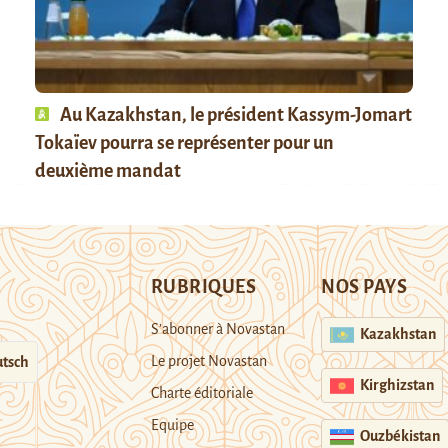
Au Kazakhstan, le président Kassym-Jomart
Tokaïev pourra se représenter pour un
deuxième mandat
RUBRIQUES
NOS PAYS
S’abonner à Novastan
Kazakhstan
Le projet Novastan
tsch
Kirghizstan
Charte éditoriale
Equipe
Ouzbékistan