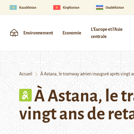
Kazakhstan
Kirghizstan
Ouzbékistan
L'Europe et l'Asie
Environnement
Economie
centrale
Accueil
À Astana, le tramway aérien inauguré après vingt an
À Astana, le 
vingt ans de ret