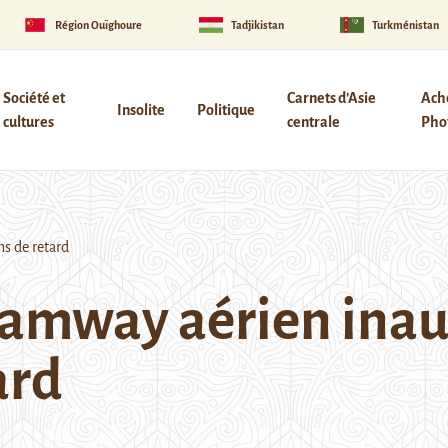
Région Ouïghoure
Tadjikistan
Turkménistan
Société et
Carnets d’Asie
Ach
Insolite
Politique
cultures
centrale
Phot
s de retard
tramway aérien ina
ard