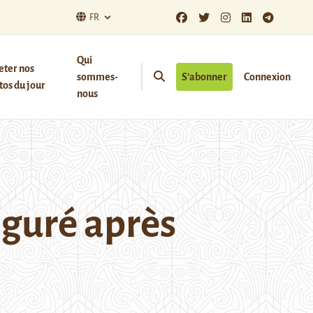
FR
Qui
eter nos
sommes-
S’abonner
Connexion
os du jour
nous
uguré après