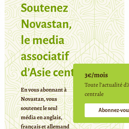
Soutenez
Novastan,
le media
associatif
d’Asie centrale
3€/mois
Toute l’actualité d’
En vous abonnant à
centrale
Novastan, vous
soutenez le seul
Abonnez-vou
média en anglais,
français et allemand