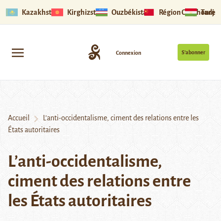
Kazakhstan
Kirghizstan
Ouzbékistan
Région Ouïghoure
Tadjik
S’abonner
Connexion
Accueil
L’anti-occidentalisme, ciment des relations entre les
États autoritaires
L’anti-occidentalisme,
ciment des relations entre
les États autoritaires