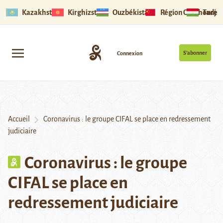
Kazakhstan
Kirghizstan
Ouzbékistan
Région Ouïghoure
Tadjik
S’abonner
Connexion
Accueil
Coronavirus : le groupe CIFAL se place en redressement
judiciaire
Coronavirus : le groupe
CIFAL se place en
redressement judiciaire