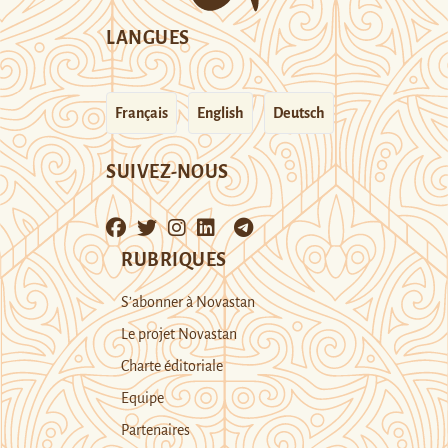
LANGUES
Français
English
Deutsch
SUIVEZ-NOUS
RUBRIQUES
S’abonner à Novastan
Le projet Novastan
Charte éditoriale
Equipe
Partenaires