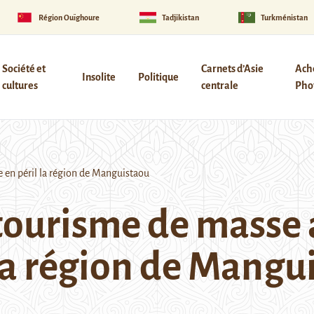
Région Ouïghoure
Tadjikistan
Turkménistan
Société et
Carnets d’Asie
Ach
Insolite
Politique
cultures
centrale
Phot
 en péril la région de Manguistaou
 tourisme de masse 
 la région de Mangu