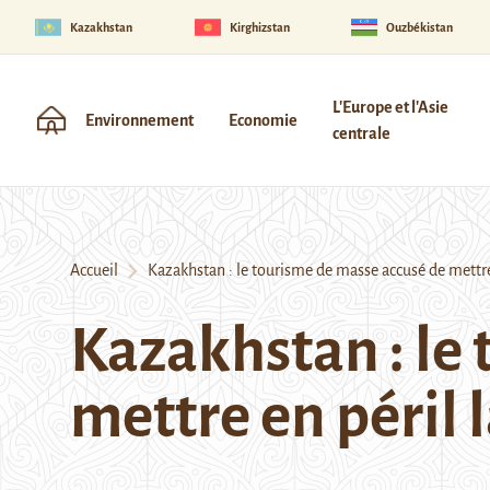
Kazakhstan
Kirghizstan
Ouzbékistan
L'Europe et l'Asie
Environnement
Economie
centrale
Accueil
Kazakhstan : le tourisme de masse accusé de mettre
Kazakhstan : le
mettre en péril