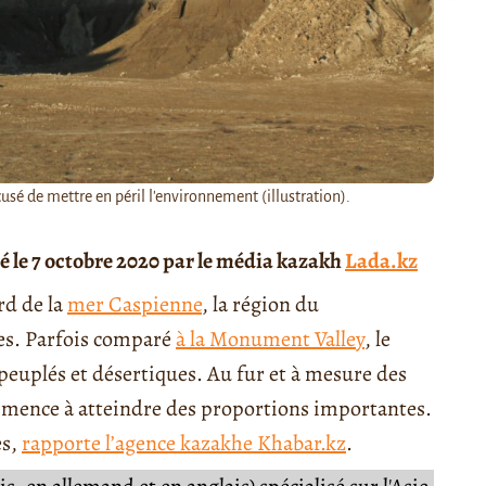
sé de mettre en péril l'environnement (illustration).
ié le 7 octobre 2020 par le média kazakh
Lada.kz
rd de la
mer Caspienne
, la région du
es. Parfois comparé
à la Monument Valley
, le
uplés et désertiques. Au fur et à mesure des
mmence à atteindre des proportions importantes.
es,
rapporte l’agence kazakhe Khabar.kz
.