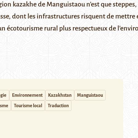
gion kazakhe de Manguistaou n’est que steppes, d
e, dont les infrastructures risquent de mettre en 
un écotourisme rural plus respectueux de l’envi
ogie
Environnement
Kazakhstan
Manguistaou
isme
Tourisme local
Traduction