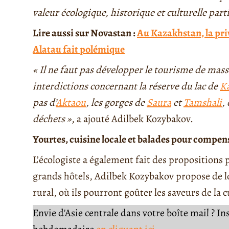
valeur écologique, historique et culturelle part
Lire aussi sur Novastan :
Au Kazakhstan, la priv
Alatau fait polémique
« Il ne faut pas développer le tourisme de mas
interdictions concernant la réserve du lac de
K
pas d’
Aktaou
, les gorges de
Saura
et
Tamshali
,
déchets »
, a ajouté Adilbek Kozybakov.
Yourtes, cuisine locale et balades pour compen
L’écologiste a également fait des propositions 
grands hôtels, Adilbek Kozybakov propose de lo
rural, où ils pourront goûter les saveurs de la c
Envie d'Asie centrale dans votre boîte mail ? I