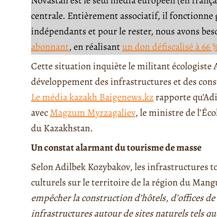
Novastan est le seul média européen (en français
centrale. Entièrement associatif, il fonctionn
indépendants et pour le rester, nous avons be
abonnant
, en réalisant
un don défiscalisé à 66 
Cette situation inquiète le militant écologiste 
développement des infrastructures et des constr
Le média kazakh Baigenews.kz
rapporte qu’Adi
avec
Magzum Myrzagaliev
, le ministre de l’Éc
du Kazakhstan.
Un constat alarmant du tourisme de masse
Selon Adilbek Kozybakov, les infrastructures to
culturels sur le territoire de la région du Man
empêcher la construction d’hôtels, d’offices d
infrastructures autour de sites naturels tels 