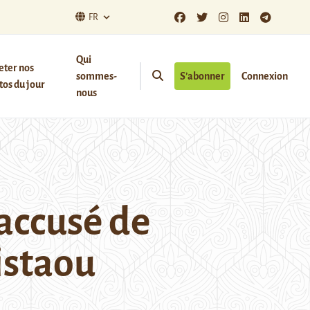
FR
Qui
eter nos
sommes-
S’abonner
Connexion
os du jour
nous
accusé de
istaou