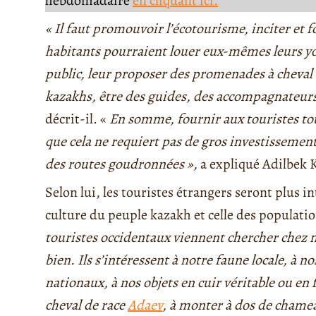
hebdomadaire
en cliquant ici.
« Il faut promouvoir l’écotourisme, inciter et f
habitants pourraient louer eux-mêmes leurs you
public, leur proposer des promenades à cheval 
kazakhs, être des guides, des accompagnateurs, l
décrit-il. «
En somme, fournir aux touristes tout
que cela ne requiert pas de gros investissement
des routes goudronnées »,
a expliqué Adilbek 
Selon lui, les touristes étrangers seront plus in
culture du peuple kazakh et celle des populat
touristes occidentaux viennent chercher chez no
bien. Ils s’intéressent à notre faune locale, à 
nationaux, à nos objets en cuir véritable ou en
cheval de race
Adaev
, à monter à dos de chamea