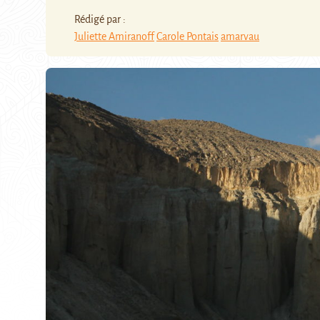
Rédigé par :
Juliette Amiranoff
Carole Pontais
amarvau