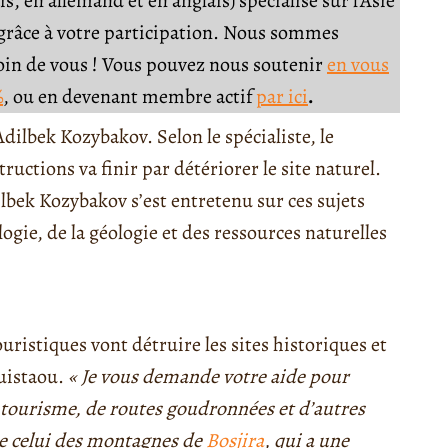
, en allemand et en anglais) spécialisé sur l'Asie
e grâce à votre participation. Nous sommes
soin de vous ! Vous pouvez nous soutenir
en vous
%
, ou en devenant membre actif
par ici
.
Adilbek Kozybakov. Selon le spécialiste, le
uctions va finir par détériorer le site naturel.
lbek Kozybakov s’est entretenu sur ces sujets
ologie, de la géologie et des ressources naturelles
uristiques vont détruire les sites historiques et
guistaou.
« Je vous demande votre aide pour
e tourisme, de routes goudronnées et d’autres
que celui des montagnes de
Bosjira
, qui a une