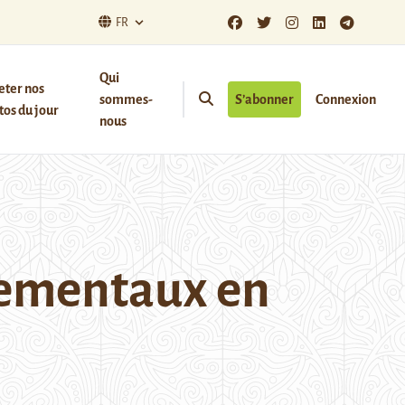
FR
Qui
eter nos
sommes-
S’abonner
Connexion
os du jour
nous
nementaux en