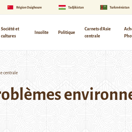
Région Ouïghoure
Tadjikistan
Turkménistan
Société et
Carnets d’Asie
Ach
Insolite
Politique
cultures
centrale
Phot
e centrale
 problèmes environ