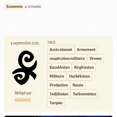
Economie
4 minutes
TAGS
4 septembre 2025
Accès abonné
Armement
coopération militaire
Drones
Kazakhstan
Kirghizstan
Militaire
Ouzbékistan
Production
Russie
Rédigé par :
Tadjikistan
Turkmenistan
echaisson
Turquie