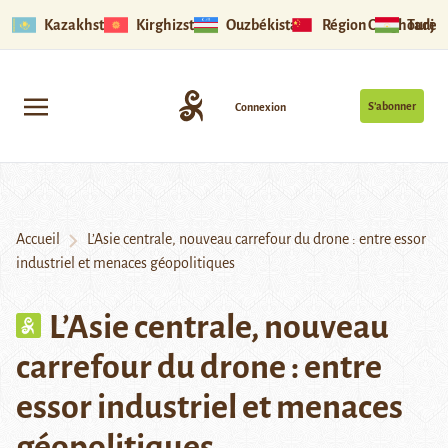
Kazakhstan
Kirghizstan
Ouzbékistan
Région Ouïghoure
Tadjik
S’abonner
Connexion
Accueil
L’Asie centrale, nouveau carrefour du drone : entre essor
industriel et menaces géopolitiques
L’Asie centrale, nouveau
carrefour du drone : entre
essor industriel et menaces
géopolitiques