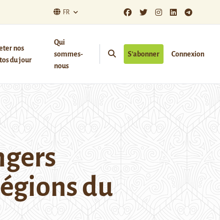
FR
Qui
eter nos
sommes-
S’abonner
Connexion
os du jour
nous
ngers
égions du