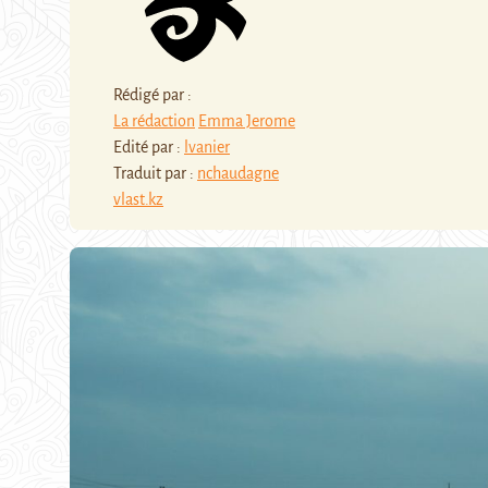
Rédigé par :
La rédaction
Emma Jerome
Edité par :
lvanier
Traduit par :
nchaudagne
vlast.kz