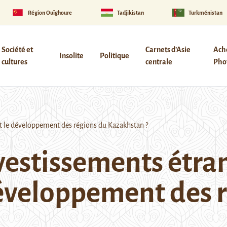
Région Ouïghoure
Tadjikistan
Turkménistan
Société et
Carnets d’Asie
Ach
Insolite
Politique
cultures
centrale
Phot
le développement des régions du Kazakhstan ?
estissements étra
éveloppement des r