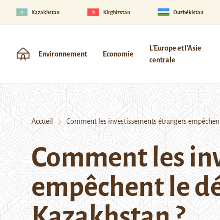
Kazakhstan
Kirghizstan
Ouzbékistan
L'Europe et l'Asie
Environnement
Economie
centrale
Accueil
Comment les investissements étrangers empêchent 
Comment les inv
empêchent le d
Kazakhstan ?