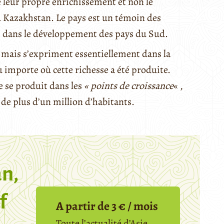
té leur propre enrichissement et non le
 Kazakhstan. Le pays est un témoin des
E dans le développement des pays du Sud.
, mais s’expriment essentiellement dans la
u importe où cette richesse a été produite.
e se produit dans les
« points de croissance
« ,
x de plus d’un million d’habitants.
n,
f
A partir de 3 € / mois
Toute l’actualité d’Asie