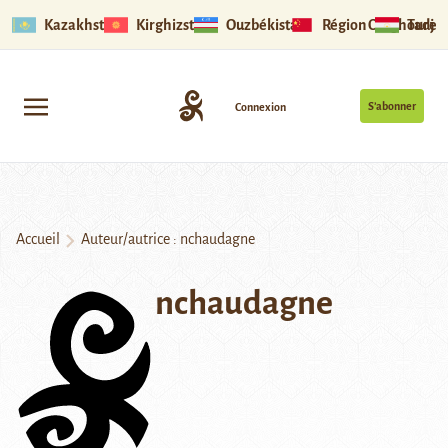
Kazakhstan
Kirghizstan
Ouzbékistan
Région Ouïghoure
Tadjik
S’abonner
Connexion
Accueil
Auteur/autrice : nchaudagne
nchaudagne