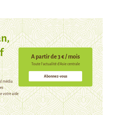
n,
f
A partir de 3 € / mois
Toute l’actualité d’Asie centrale
Abonnez-vous
ul média
mes
e votre aide