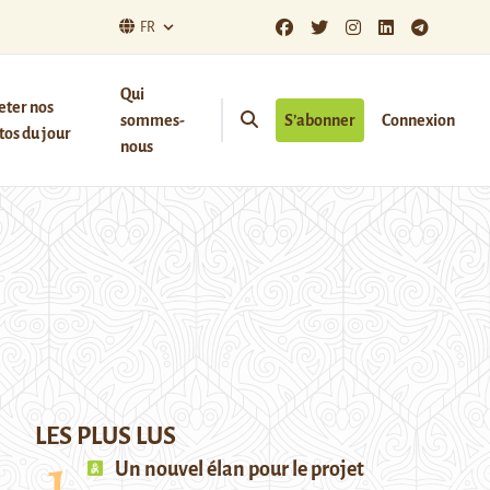
FR
Qui
eter nos
sommes-
S’abonner
Connexion
os du jour
nous
LES PLUS LUS
Un nouvel élan pour le projet