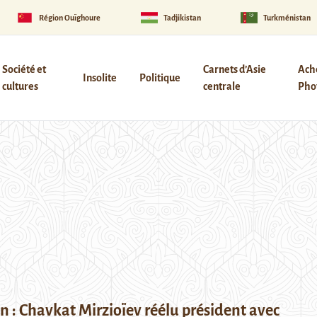
Région Ouïghoure
Tadjikistan
Turkménistan
Société et
Carnets d’Asie
Ach
Insolite
Politique
cultures
centrale
Phot
 : Chavkat Mirzioïev réélu président avec