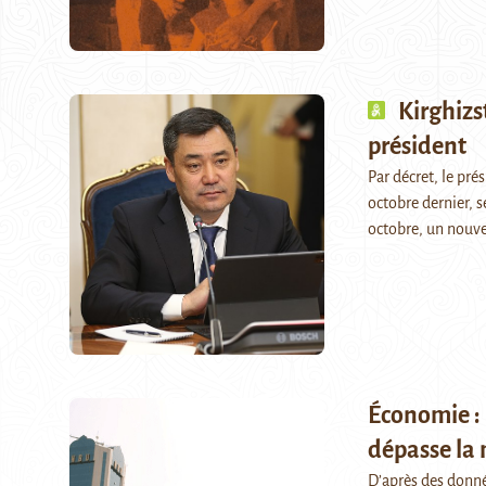
Kirghizs
président
Par décret, le pr
octobre dernier, 
octobre, un nouv
Économie : 
dépasse la 
D’après des donnée