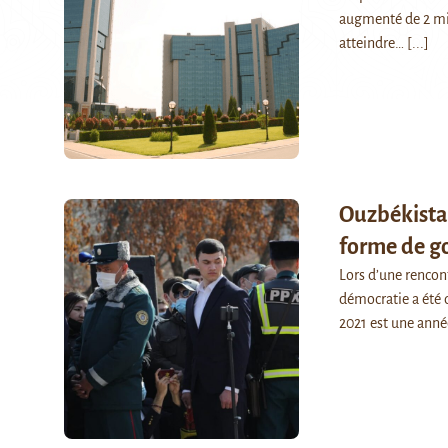
augmenté de 2 mil
atteindre…
[...]
Ouzbékistan
forme de g
Lors d’une rencont
démocratie a été 
2021 est une ann