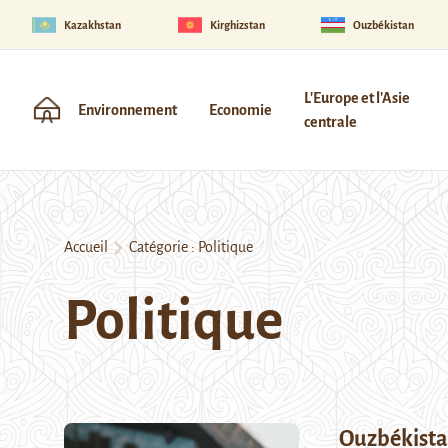
Kazakhstan
Kirghizstan
Ouzbékistan
L'Europe et l'Asie
Environnement
Economie
centrale
Accueil
Catégorie :
Politique
Politique
Ouzbékistan