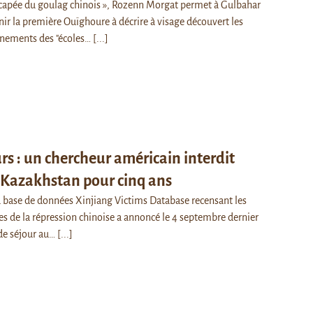
escapée du goulag chinois », Rozenn Morgat permet à Gulbahar
nir la première Ouïghoure à décrire à visage découvert les
rnements des "écoles…
[...]
s : un chercheur américain interdit
 Kazakhstan pour cinq ans
a base de données Xinjiang Victims Database recensant les
s de la répression chinoise a annoncé le 4 septembre dernier
 de séjour au…
[...]