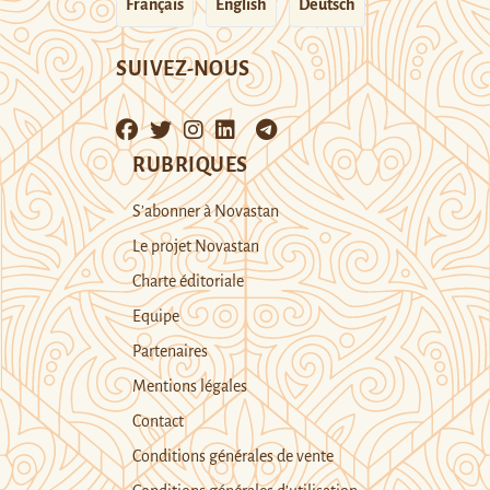
Français
English
Deutsch
SUIVEZ-NOUS
RUBRIQUES
S’abonner à Novastan
Le projet Novastan
Charte éditoriale
Equipe
Partenaires
Mentions légales
Contact
Conditions générales de vente