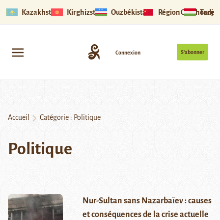
Kazakhstan
Kirghizstan
Ouzbékistan
Région Ouïghoure
Tadjik
S’abonner
Connexion
Accueil
Catégorie :
Politique
Politique
Nur-Sultan sans Nazarbaïev : causes
et conséquences de la crise actuelle