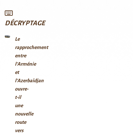
DÉCRYPTAGE
Le
rapprochement
entre
l’Arménie
et
l’Azerbaïdjan
ouvre-
t-il
une
nouvelle
route
vers