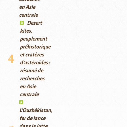
en Asie
centrale
Desert
kites,
peuplement
préhistorique
et cratères
d’astéroïdes :
résumé de
recherches
en Asie
centrale
L’Ouzbékistan,
fer de lance
dans la lutte