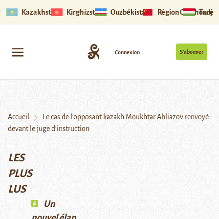
Kazakhstan
Kirghizstan
Ouzbékistan
Région Ouïghoure
Tadjik
S’abonner
Connexion
Accueil
Le cas de l’opposant kazakh Moukhtar Abliazov renvoyé
devant le juge d’instruction
LES
PLUS
LUS
Un
nouvel élan