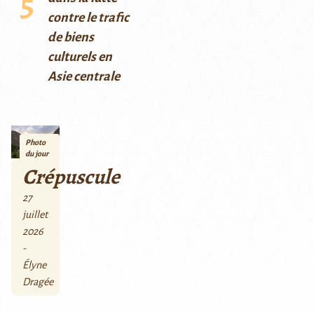
contre le trafic
de biens
culturels en
Asie centrale
Photo
du jour
Crépuscule
27
juillet
2026
-
Élyne
Dragée