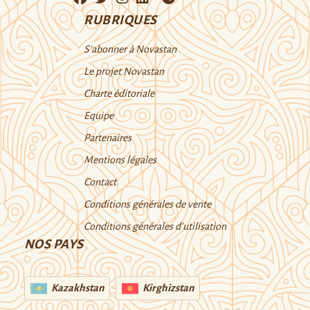
RUBRIQUES
S’abonner à Novastan
Le projet Novastan
Charte éditoriale
Equipe
Partenaires
Mentions légales
Contact
Conditions générales de vente
Conditions générales d’utilisation
NOS PAYS
Kazakhstan
Kirghizstan