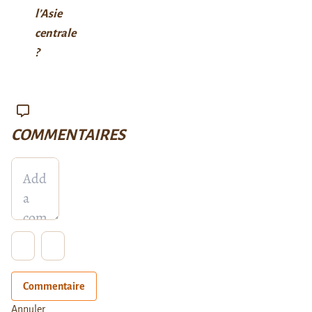
l’Asie
centrale
?
COMMENTAIRES
Commentaire
Annuler