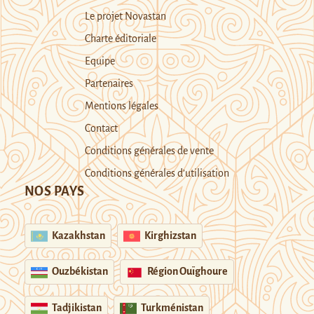
Le projet Novastan
Charte éditoriale
Equipe
Partenaires
Mentions légales
Contact
Conditions générales de vente
Conditions générales d’utilisation
NOS PAYS
Kazakhstan
Kirghizstan
Ouzbékistan
Région Ouïghoure
Tadjikistan
Turkménistan