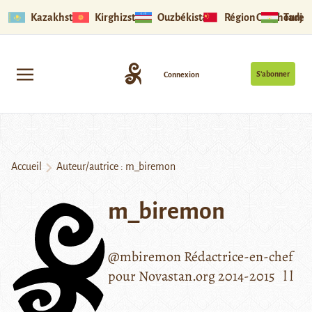
Kazakhstan
Kirghizstan
Ouzbékistan
Région Ouïghoure
Tadjik
S’abonner
Connexion
Accueil
Auteur/autrice : m_biremon
m_biremon
@mbiremon Rédactrice-en-chef
pour Novastan.org 2014-2015 l l