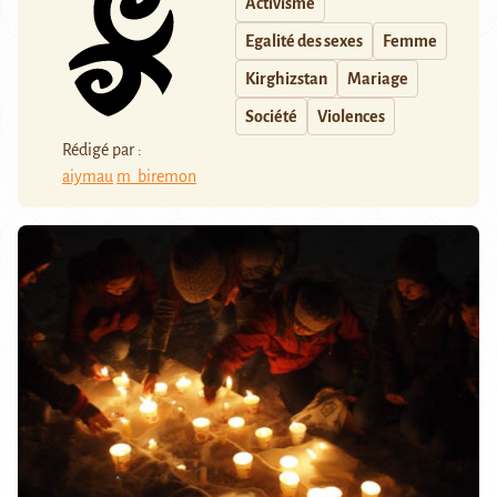
Activisme
Egalité des sexes
Femme
Kirghizstan
Mariage
Société
Violences
Rédigé par :
aiymau
m_biremon