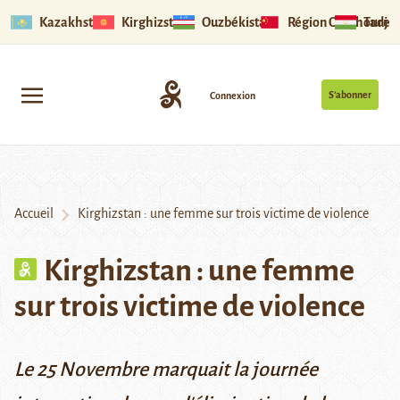
Kazakhstan
Kirghizstan
Ouzbékistan
Région Ouïghoure
Tadjik
S’abonner
Connexion
Accueil
Kirghizstan : une femme sur trois victime de violence
Kirghizstan : une femme
sur trois victime de violence
Le 25 Novembre marquait la journée