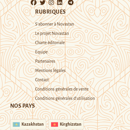
RUBRIQUES
S’abonner à Novastan
Le projet Novastan
Charte éditoriale
Equipe
Partenaires
Mentions légales
Contact
Conditions générales de vente
Conditions générales d’utilisation
NOS PAYS
Kazakhstan
Kirghizstan