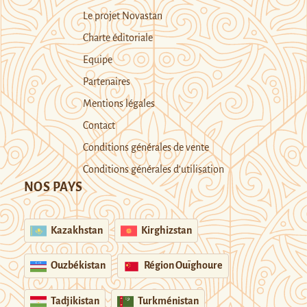
Le projet Novastan
Charte éditoriale
Equipe
Partenaires
Mentions légales
Contact
Conditions générales de vente
Conditions générales d’utilisation
NOS PAYS
Kazakhstan
Kirghizstan
Ouzbékistan
Région Ouïghoure
Tadjikistan
Turkménistan