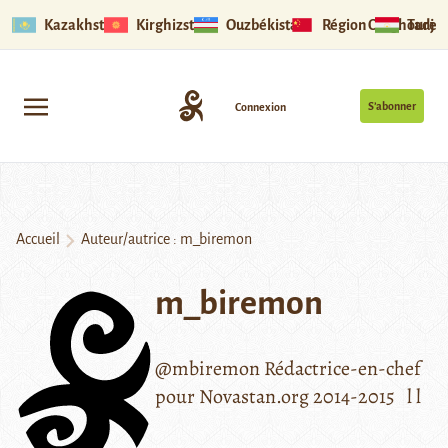
Kazakhstan
Kirghizstan
Ouzbékistan
Région Ouïghoure
Tadjik
S’abonner
Connexion
Accueil
Auteur/autrice : m_biremon
m_biremon
@mbiremon Rédactrice-en-chef
pour Novastan.org 2014-2015 l l