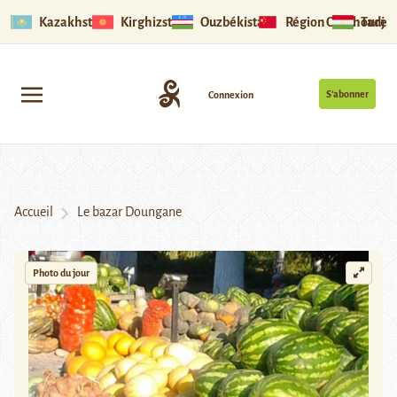
Kazakhstan
Kirghizstan
Ouzbékistan
Région Ouïghoure
Tadjik
S’abonner
Connexion
Accueil
Le bazar Doungane
Photo du jour