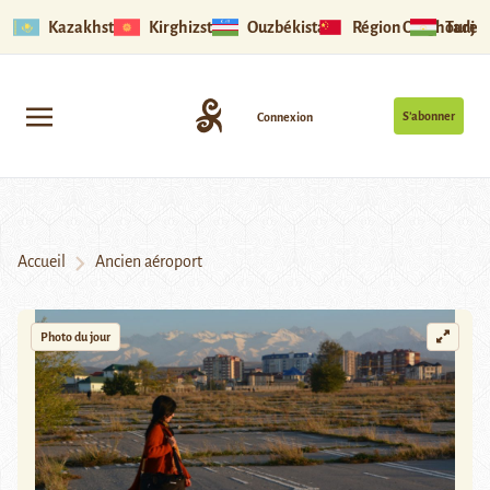
Kazakhstan
Kirghizstan
Ouzbékistan
Région Ouïghoure
Tadjik
S’abonner
Connexion
Accueil
Ancien aéroport
Photo du jour