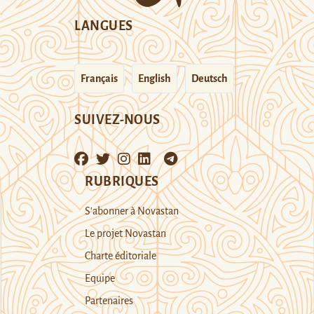
LANGUES
Français
English
Deutsch
SUIVEZ-NOUS
RUBRIQUES
S’abonner à Novastan
Le projet Novastan
Charte éditoriale
Equipe
Partenaires