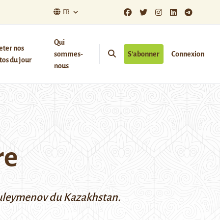
FR
Qui
eter nos
sommes-
S’abonner
Connexion
os du jour
nous
re
l Suleymenov du Kazakhstan.