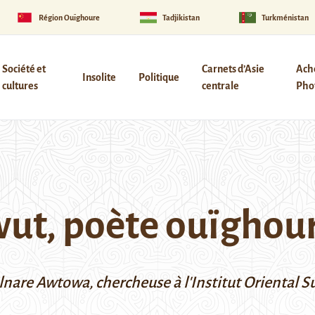
Région Ouïghoure
Tadjikistan
Turkménistan
Société et
Carnets d’Asie
Ach
Insolite
Politique
cultures
centrale
Phot
ut, poète ouïghou
r Gulnare Awtowa, chercheuse à l'Institut Orienta