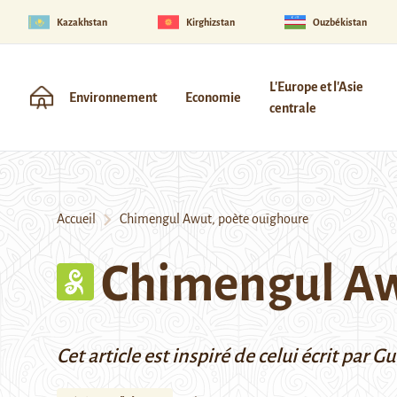
Kazakhstan
Kirghizstan
Ouzbékistan
L'Europe et l'Asie
Environnement
Economie
centrale
Accueil
Chimengul Awut, poète ouïghoure
Chimengul Aw
Cet article est inspiré de celui écrit pa