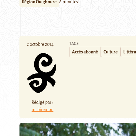
Région Ouïghoure
8 minutes
TAGS
2 octobre 2014
Accès abonné
Culture
Littér
Rédigé par :
m_biremon