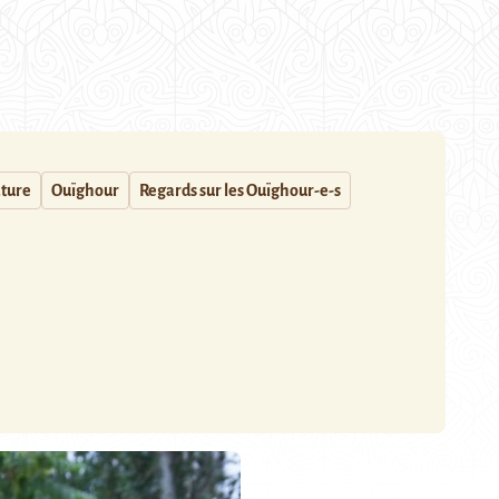
ature
Ouïghour
Regards sur les Ouïghour-e-s