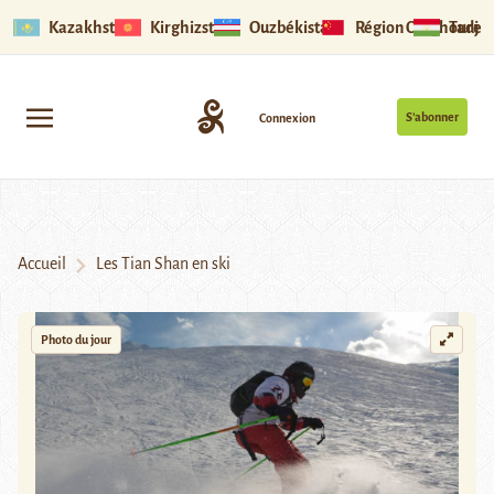
Kazakhstan
Kirghizstan
Ouzbékistan
Région Ouïghoure
Tadjik
S’abonner
Connexion
Accueil
Les Tian Shan en ski
Photo du jour