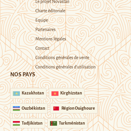
Le projet Novastan
Charte éditoriale
Equipe
Partenaires
Mentions légales
Contact
Conditions générales de vente
Conditions générales d’utilisation
NOS PAYS
Kazakhstan
Kirghizstan
Ouzbékistan
Région Ouïghoure
Tadjikistan
Turkménistan