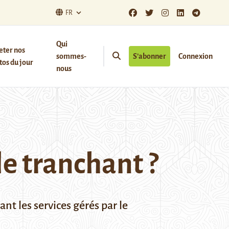
FR
Qui
eter nos
sommes-
S’abonner
Connexion
os du jour
nous
le tranchant ?
nt les services gérés par le