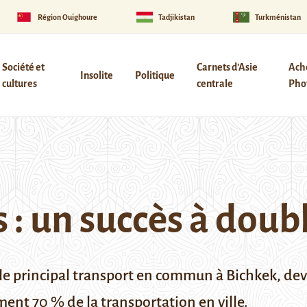
Région Ouïghoure
Tadjikistan
Turkménistan
Société et
Carnets d’Asie
Ach
Insolite
Politique
cultures
centrale
Phot
s : un succès à doub
 le principal transport en commun à Bichkek, deva
ent 70 % de la transportation en ville.