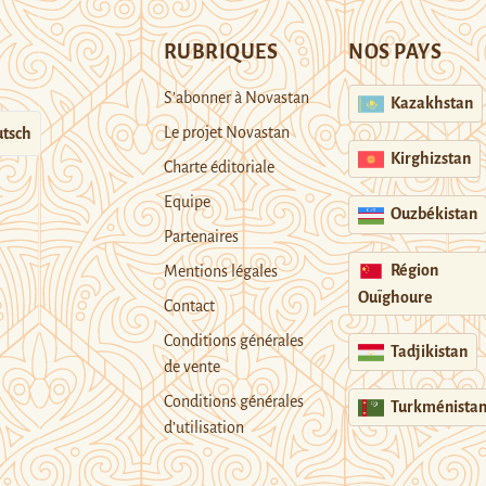
RUBRIQUES
NOS PAYS
S’abonner à Novastan
Kazakhstan
Le projet Novastan
tsch
Kirghizstan
Charte éditoriale
Equipe
Ouzbékistan
Partenaires
Région
Mentions légales
Ouïghoure
Contact
Conditions générales
Tadjikistan
de vente
Conditions générales
Turkménista
d’utilisation