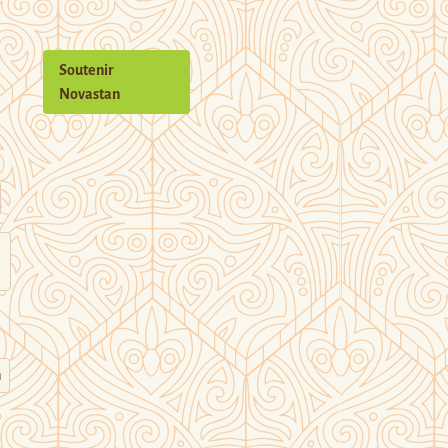
Soutenir
Novastan
n