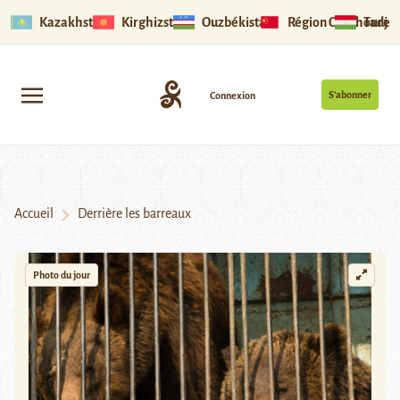
Kazakhstan
Kirghizstan
Ouzbékistan
Région Ouïghoure
Tadjik
S’abonner
Connexion
Accueil
Derrière les barreaux
Photo du jour