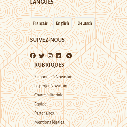
LANGUES
Français
English
Deutsch
SUIVEZ-NOUS
RUBRIQUES
S’abonner à Novastan
Le projet Novastan
Charte éditoriale
Equipe
Partenaires
Mentions légales