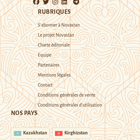
RUBRIQUES
S’abonner à Novastan
Le projet Novastan
Charte éditoriale
Equipe
Partenaires
Mentions légales
Contact
Conditions générales de vente
Conditions générales d’utilisation
NOS PAYS
Kazakhstan
Kirghizstan