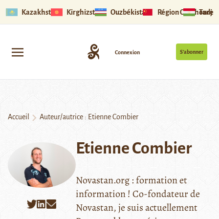
Kazakhstan
Kirghizstan
Ouzbékistan
Région Ouïghoure
Tadjik
S’abonner
Connexion
Accueil
Auteur/autrice : Etienne Combier
Etienne Combier
Novastan.org : formation et
information ! Co-fondateur de
Novastan, je suis actuellement