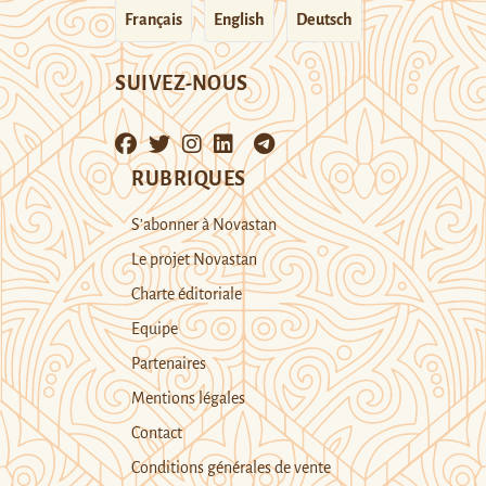
Français
English
Deutsch
SUIVEZ-NOUS
RUBRIQUES
S’abonner à Novastan
Le projet Novastan
Charte éditoriale
Equipe
Partenaires
Mentions légales
Contact
Conditions générales de vente