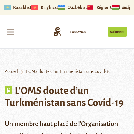
Kazakhstan
Kirghizstan
Ouzbékistan
Région Ouïghoure
Tadjik
S’abonner
Connexion
Accueil
L’OMS doute d’un Turkménistan sans Covid-19
L’OMS doute d’un
Turkménistan sans Covid-19
Un membre haut placé de l'Organisation