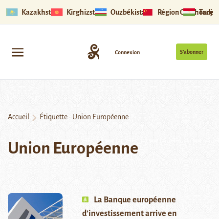
Kazakhstan
Kirghizstan
Ouzbékistan
Région Ouïghoure
Tadjik
S’abonner
Connexion
Accueil
Étiquette :
Union Européenne
Union Européenne
La Banque européenne
d’investissement arrive en