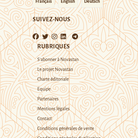
Français
English
Deutsch
SUIVEZ-NOUS
RUBRIQUES
S’abonner à Novastan
Le projet Novastan
Charte éditoriale
Equipe
Partenaires
Mentions légales
Contact
Conditions générales de vente