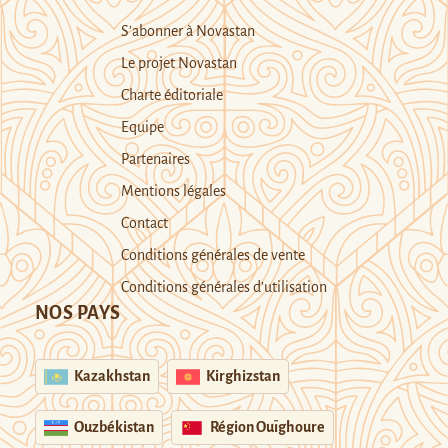
S’abonner à Novastan
Le projet Novastan
Charte éditoriale
Equipe
Partenaires
Mentions légales
Contact
Conditions générales de vente
Conditions générales d’utilisation
NOS PAYS
Kazakhstan
Kirghizstan
Ouzbékistan
Région Ouïghoure