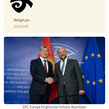
Rédigé par :
gregoired
SPG Europe Kirghizstan Schultz Atambaev