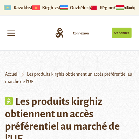
Kazakhstan
Kirghizstan
Ouzbékistan
Région Ouïghoure
Tadjik
S’abonner
Connexion
Accueil
Les produits kirghiz obtiennent un accès préférentiel au
marché de l’UE
Les produits kirghiz
obtiennent un accès
préférentiel au marché de
l’UE