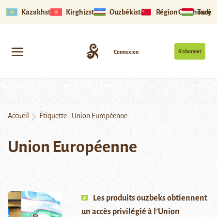
Kazakhstan
Kirghizstan
Ouzbékistan
Région Ouïghoure
Tadjik
S’abonner
Connexion
Accueil
Étiquette :
Union Européenne
Union Européenne
Les produits ouzbeks obtiennent
un accès privilégié à l’Union