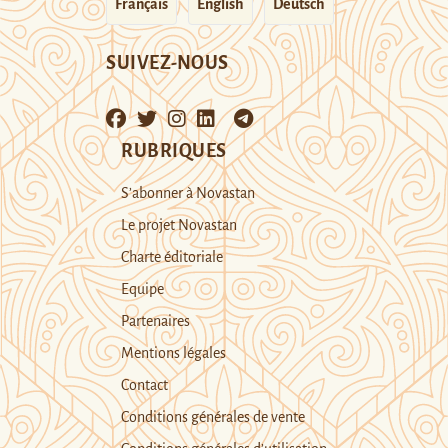
Français
English
Deutsch
SUIVEZ-NOUS
RUBRIQUES
S’abonner à Novastan
Le projet Novastan
Charte éditoriale
Equipe
Partenaires
Mentions légales
Contact
Conditions générales de vente