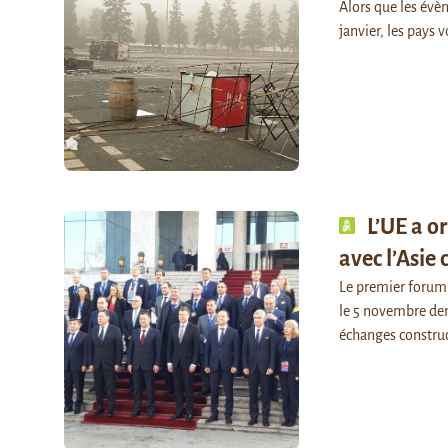
Alors que les évè
janvier, les pays v
L’UE a 
avec l’Asie 
Le premier forum 
le 5 novembre der
échanges construc