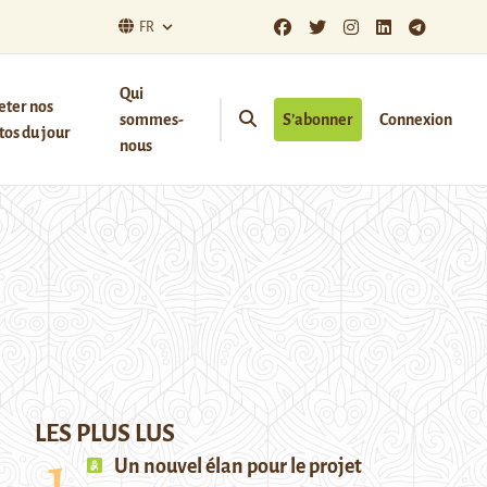
FR
Qui
eter nos
sommes-
S’abonner
Connexion
os du jour
nous
LES PLUS LUS
Un nouvel élan pour le projet