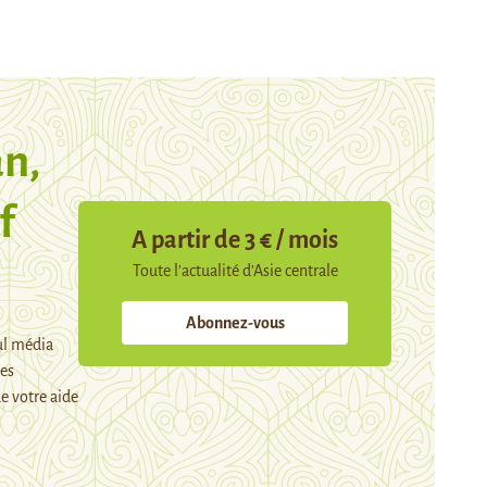
n,
f
A partir de 3 € / mois
Toute l’actualité d’Asie centrale
Abonnez-vous
ul média
mes
e votre aide