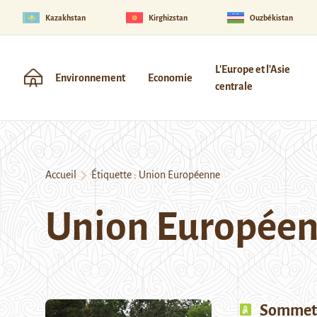
Kazakhstan
Kirghizstan
Ouzbékistan
L'Europe et l'Asie
Environnement
Economie
centrale
Accueil
Étiquette :
Union Européenne
Union Europée
Sommet A