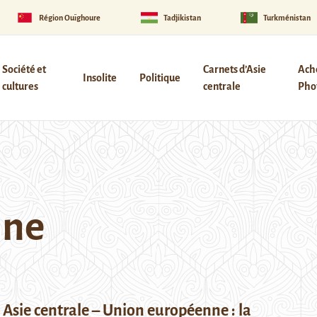
Région Ouïghoure
Tadjikistan
Turkménistan
Société et
Carnets d’Asie
Ach
Insolite
Politique
cultures
centrale
Phot
nne
sie centrale – Union européenne : la