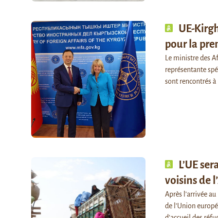
UE-Kirgh
pour la pre
Le ministre des A
représentante spé
sont rencontrés à 
L’UE ser
voisins de l
Après l’arrivée au
de l’Union europé
d’accueil des réf