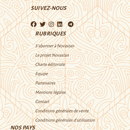
SUIVEZ-NOUS
RUBRIQUES
S’abonner à Novastan
Le projet Novastan
Charte éditoriale
Equipe
Partenaires
Mentions légales
Contact
Conditions générales de vente
Conditions générales d’utilisation
NOS PAYS