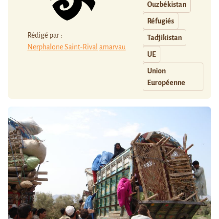
Ouzbékistan
Réfugiés
Rédigé par :
Tadjikistan
Nerphalone Saint-Rival
amarvau
UE
Union
Européenne