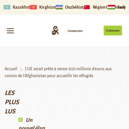
Kazakhstan
Kirghizstan
Ouzbékistan
Région Ouïghoure
Tadjik
S’abonner
Connexion
Accueil
L’UE serait prête à verser 600 millions d’euros aux
voisins de l’Afghanistan pour accueillir les réfugiés
LES
PLUS
LUS
Un
nouvel élan