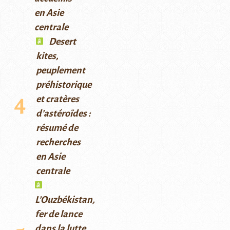
en Asie
centrale
Desert
kites,
peuplement
préhistorique
et cratères
d’astéroïdes :
résumé de
recherches
en Asie
centrale
L’Ouzbékistan,
fer de lance
dans la lutte