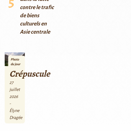
contre le trafic
de biens
culturels en
Asie centrale
Photo
du jour
Crépuscule
27
juillet
2026
-
Élyne
Dragée