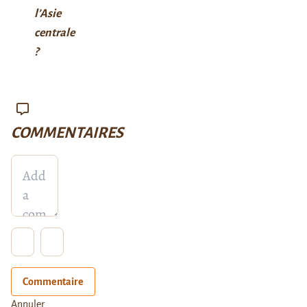
l’Asie
centrale
?
COMMENTAIRES
Commentaire
Annuler