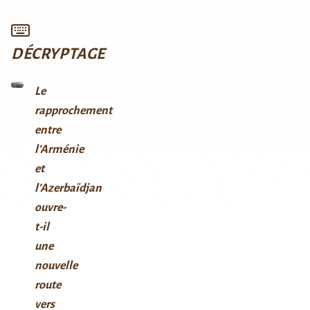
DÉCRYPTAGE
Le
rapprochement
entre
l’Arménie
et
l’Azerbaïdjan
ouvre-
t-il
une
nouvelle
route
vers