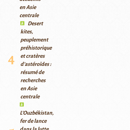
en Asie
centrale
Desert
kites,
peuplement
préhistorique
et cratères
d’astéroïdes :
résumé de
recherches
en Asie
centrale
L’Ouzbékistan,
fer de lance
dans la lutte