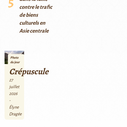
contre le trafic
de biens
culturels en
Asie centrale
Photo
du jour
Crépuscule
27
juillet
2026
-
Élyne
Dragée