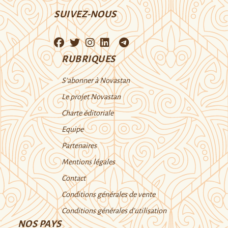
SUIVEZ-NOUS
RUBRIQUES
S’abonner à Novastan
Le projet Novastan
Charte éditoriale
Equipe
Partenaires
Mentions légales
Contact
Conditions générales de vente
Conditions générales d’utilisation
NOS PAYS