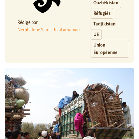
Ouzbékistan
Réfugiés
Rédigé par :
Tadjikistan
Nerphalone Saint-Rival
amarvau
UE
Union
Européenne