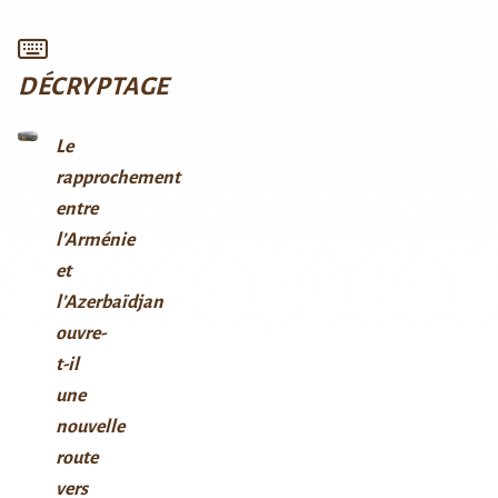
DÉCRYPTAGE
Le
rapprochement
entre
l’Arménie
et
l’Azerbaïdjan
ouvre-
t-il
une
nouvelle
route
vers