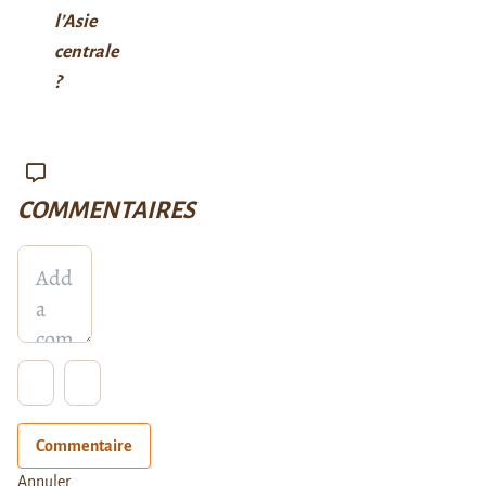
l’Asie
centrale
?
COMMENTAIRES
Commentaire
Annuler