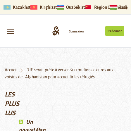
Kazakhstan
Kirghizstan
Ouzbékistan
Région Ouïghoure
Tadjik
S’abonner
Connexion
Accueil
L’UE serait prête à verser 600 millions d’euros aux
voisins de l’Afghanistan pour accueillir les réfugiés
LES
PLUS
LUS
Un
nouvel élan