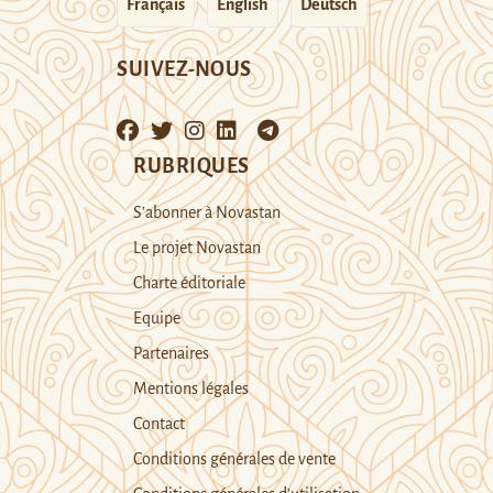
Français
English
Deutsch
SUIVEZ-NOUS
RUBRIQUES
S’abonner à Novastan
Le projet Novastan
Charte éditoriale
Equipe
Partenaires
Mentions légales
Contact
Conditions générales de vente