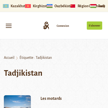
Kazakhstan
Kirghizstan
Ouzbékistan
Région Ouïghoure
Tadjik
S’abonner
Connexion
Accueil
Étiquette :
Tadjikistan
Tadjikistan
Les motards